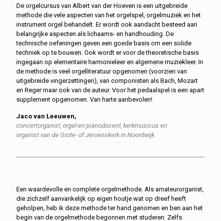
De orgelcursus van Albert van der Hoeven is een uitgebreide
methode die vele aspecten van het orgelspel, orgelmuziek en het
instrument orgel behandelt. Er wordt ook aandacht besteed aan
belangrijke aspecten als lichaams- en handhouding. De
technische oefeningen geven een goede basis om een solide
techniek op te bouwen. Ook wordt er voor de theoretische basis
ingegaan op elementaire harmonieleer en algemene muziekleer. In
de methode is veel orgelliteratuur opgenomen (voorzien van
uitgebreide vingerzettingen), van componisten als Bach, Mozart
en Reger maar ook van de auteur. Voor het pedaalspel is een apart
supplement opgenomen. Van harte aanbevolen!
Jaco van Leeuwen,
concertorganist, orgel-en pianodocent, kerkmusicus en
organist van de Grote- of Jeroenskerk in Noordwijk.
Een waardevolle en complete orgelmethode. Als amateurorganist,
die zichzelf aanvankelijk op eigen houtje wat op dreef heeft
geholpen, heb ik deze methode ter hand genomen en ben aan het
begin van de orgelmethode begonnen met studeren. Zelfs