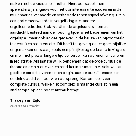
maken met de kruisen en mollen. Hierdoor speelt men
spelenderwijs al gauw voor het oor interessante etudes en is de
muur naar de verlaagde en verhoogde tonen vrijwel afwezig. Dit is
een grote meerwaarde in vergelijking met andere
orgellesmethodes. Ook wordt in de orgelcursus intensief
aandacht besteed aan de houding tijdens het beoefenen van het
orgelspel, maar ook advies gegeven in de keuze van bijvoorbeeld
te gebruiken registers etc.. Dit heeft tot gevolg dat er geen pijnlijke
ongemakken ontstaan, zoals een pijnlijke rug op kramp in vingers
en men met plezier langere tijd achtereen kan oefenen en variëren
in registratie. Als laatste wil ik benoemen dat de orgelcursus de
theorie en de historie van en rond het instrument niet schuwt. Dit
geeft de cursist alvorens men begint aan de praktijklessen een
duidelijk beeld van bouw en oorsprong. Kortom: een zeer
complete cursus, welke niet complex is maar de cursist in een
snel tempo op een hoger niveau brengt.
Tracey van Eijk,
cursist te Utrecht