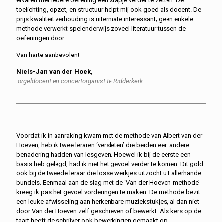
ervaren met iedere oefening een stapje verder te zetten. De
toelichting, opzet, en structuur helpt mij ook goed als docent. De
prijs kwaliteit verhouding is uitermate interessant; geen enkele
methode verwerkt spelenderwijs zoveel literatuur tussen de
oefeningen door.
Van harte aanbevolen!
Niels-Jan van der Hoek,
orgeldocent en concertorganist te Ridderkerk
Voordat ik in aanraking kwam met de methode van Albert van der
Hoeven, heb ik twee leraren ‘versleten’ die beiden een andere
benadering hadden van lesgeven. Hoewel ik bij de eerste een
basis heb gelegd, had ik niet het gevoel verder te komen. Dit gold
ook bij de tweede leraar die losse werkjes uitzocht uit allerhande
bundels. Eenmaal aan de slag met de ‘Van der Hoeven-methode’
kreeg ik pas het gevoel vorderingen te maken. De methode bezit
een leuke afwisseling aan herkenbare muziekstukjes, al dan niet
door Van der Hoeven zelf geschreven of bewerkt. Als kers op de
taart heeft de schrijver ook bewerkingen gemaakt op