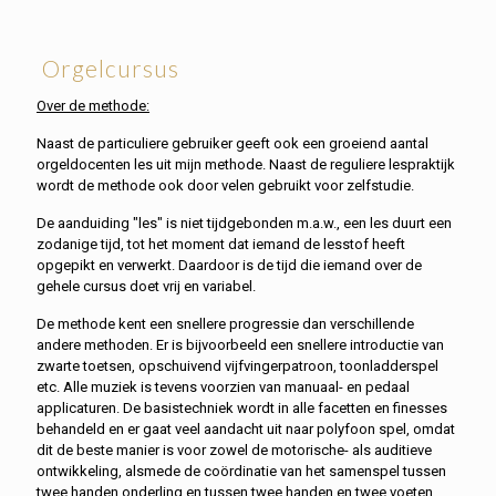
Orgelcursus
Over de methode:
Naast de particuliere gebruiker geeft ook een groeiend aantal
orgeldocenten les uit mijn methode. Naast de reguliere lespraktijk
wordt de methode ook door velen gebruikt voor zelfstudie.
De aanduiding "les" is niet tijdgebonden m.a.w., een les duurt een
zodanige tijd, tot het moment dat iemand de lesstof heeft
opgepikt en verwerkt. Daardoor is de tijd die iemand over de
gehele cursus doet vrij en variabel.
De methode kent een snellere progressie dan verschillende
andere methoden. Er is bijvoorbeeld een snellere introductie van
zwarte toetsen, opschuivend vijfvingerpatroon, toonladderspel
etc. Alle muziek is tevens voorzien van manuaal- en pedaal
applicaturen. De basistechniek wordt in alle facetten en finesses
behandeld en er gaat veel aandacht uit naar polyfoon spel, omdat
dit de beste manier is voor zowel de motorische- als auditieve
ontwikkeling, alsmede de coördinatie van het samenspel tussen
twee handen onderling en tussen twee handen en twee voeten.