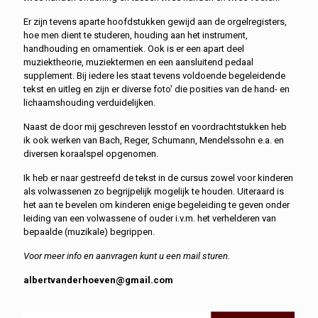
Er zijn tevens aparte hoofdstukken gewijd aan de orgelregisters,
hoe men dient te studeren, houding aan het instrument,
handhouding en ornamentiek. Ook is er een apart deel
muziektheorie, muziektermen en een aansluitend pedaal
supplement. Bij iedere les staat tevens voldoende begeleidende
tekst en uitleg en zijn er diverse foto' die posities van de hand- en
lichaamshouding verduidelijken.
Naast de door mij geschreven lesstof en voordrachtstukken heb
ik ook werken van Bach, Reger, Schumann, Mendelssohn e.a. en
diversen koraalspel opgenomen.
Ik heb er naar gestreefd de tekst in de cursus zowel voor kinderen
als volwassenen zo begrijpelijk mogelijk te houden. Uiteraard is
het aan te bevelen om kinderen enige begeleiding te geven onder
leiding van een volwassene of ouder i.v.m. het verhelderen van
bepaalde (muzikale) begrippen.
Voor meer info en aanvragen kunt u een mail sturen.
albertvanderhoeven@gmail.com